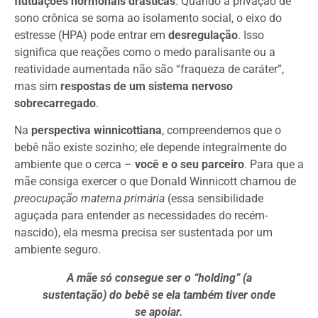
flutuações hormonais drásticas
. Quando a privação de
sono crônica se soma ao isolamento social, o eixo do
estresse (HPA) pode entrar em
desregulação
. Isso
significa que reações como o medo paralisante ou a
reatividade aumentada não são “fraqueza de caráter”,
mas sim
respostas de um sistema nervoso
sobrecarregado
.
Na
perspectiva winnicottiana
, compreendemos que o
bebê não existe sozinho; ele depende integralmente do
ambiente que o cerca –
você e o seu parceiro
. Para que a
mãe consiga exercer o que Donald Winnicott chamou de
preocupação materna primária
(essa sensibilidade
aguçada para entender as necessidades do recém-
nascido), ela mesma precisa ser sustentada por um
ambiente seguro.
A mãe só consegue ser o “holding” (a
sustentação) do bebê se ela também tiver onde
se apoiar.