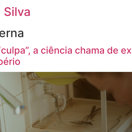
 Silva
erna
culpa”, a ciência chama de ex
pério